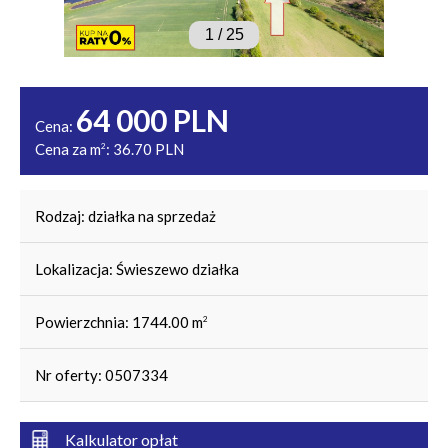
1
/
25
64 000 PLN
Cena:
Cena za m
:
36.70 PLN
2
Rodzaj:
działka na sprzedaż
Lokalizacja:
Świeszewo działka
Powierzchnia:
1744.00 m
2
Nr oferty:
0507334
Kalkulator opłat