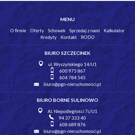
MENU
O firmie
Oferty
Schowek
Sprzedaj z nami
Kalkulator
Kredyty
Kontakt
RODO
BIURO SZCZECINEK
ul. Wyszyńskiego 14/U1
600 975 867
604 784 545
biuro@pgn-nieruchomosci.pl
BIURO BORNE SULINOWO
Al. Niepodległości 7c/U1
94 37 333 40
608 689 876
biuro@pgn-nieruchomosci.pl