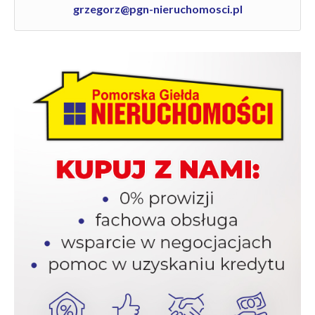
grzegorz@pgn-nieruchomosci.pl