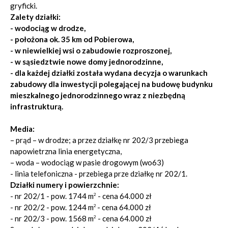
gryficki.
Zalety działki:
- wodociąg w drodze,
- położona ok. 35 km od Pobierowa,
- w niewielkiej wsi o zabudowie rozproszonej,
- w sąsiedztwie nowe domy jednorodzinne,
- dla każdej działki została wydana decyzja o warunkach
zabudowy
dla inwestycji polegającej na budowę budynku
mieszkalnego jednorodzinnego wraz z niezbędną
infrastrukturą.
Media:
– prąd – w drodze; a przez działkę nr 202/3 przebiega
napowietrzna linia energetyczna,
– woda – wodociąg w pasie drogowym (wo63)
- linia telefoniczna - przebiega prze działkę nr 202/1.
Działki numery i powierzchnie:
- nr 202/1 - pow. 1744 m
- cena 64.000 zł
2
- nr 202/2 - pow. 1244 m
- cena 64.000 zł
2
- nr 202/3 - pow. 1568 m
- cena 64.000 zł
2