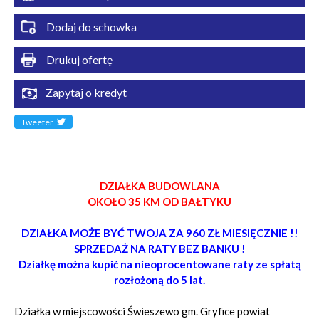
Dodaj do schowka
Drukuj ofertę
Zapytaj o kredyt
Tweeter
DZIAŁKA BUDOWLANA
OKOŁO 35 KM OD BAŁTYKU
DZIAŁKA MOŻE BYĆ TWOJA ZA 960 ZŁ MIESIĘCZNIE !!
SPRZEDAŻ NA RATY BEZ BANKU !
Działkę można kupić na nieoprocentowane raty ze spłatą
rozłożoną do 5 lat.
Działka w miejscowości Świeszewo gm. Gryfice powiat