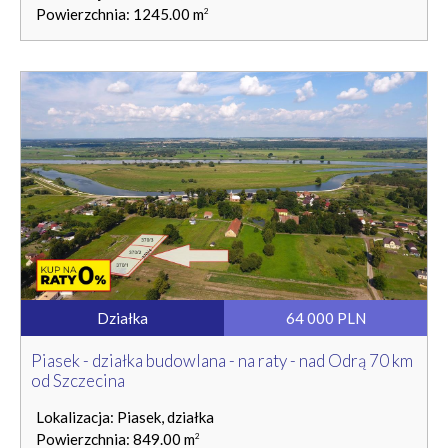
Powierzchnia: 1245.00 m
2
Działka
64 000 PLN
Piasek - działka budowlana - na raty - nad Odrą 70 km
od Szczecina
Lokalizacja: Piasek, działka
Powierzchnia: 849.00 m
2