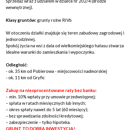
Sprzedaż wraz z udziałem w działce nr 202/4 (drodze
wewnętrznej).
Klasy gruntów:
grunty rolne RIVb
W otoczeniu działki znajduje się teren zabudowy zagrodowej i
jednorodzinnej.
Spokój życia na wsi z dala od wielkomiejskiego hałasu stwarza
idealne warunki do zamieszkania i wypoczynku.
Odległość:
- ok. 35 km od Pobierowa - miejscowości nadmorskiej
- ok. 11 km od Gryfic
Zakup na nieoprocentowane raty bez banku:
- min. 10% wpłaty przy umowie przedwstępnej;
– spłata w ratach miesięcznych lub innych;
– okres spłaty nawet do 5 lat (60 miesięcy);
– bez sprawdzania zdolności kredytowej;
– zabezpieczenie – tylko hipoteka.
GRUNT TO DOBRA INWESTYCJA!