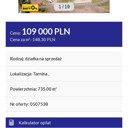
1
/
19
109 000 PLN
Cena:
Cena za m
:
148.30 PLN
2
Rodzaj:
działka na sprzedaż
Lokalizacja:
Tarnina ,
Powierzchnia:
735.00 m
2
Nr oferty:
0507538
Kalkulator opłat