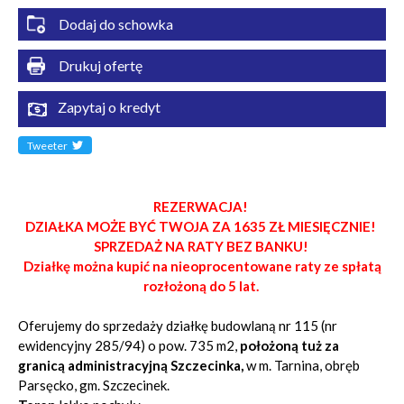
Dodaj do schowka
Drukuj ofertę
Zapytaj o kredyt
Tweeter
REZERWACJA!
DZIAŁKA MOŻE BYĆ TWOJA ZA 1635 ZŁ MIESIĘCZNIE!
SPRZEDAŻ NA RATY BEZ BANKU!
Działkę można kupić na nieoprocentowane raty ze spłatą
rozłożoną do 5 lat.
Oferujemy do sprzedaży działkę budowlaną nr 115 (nr
ewidencyjny 285/94) o pow. 735 m2,
położoną tuż za
granicą administracyjną Szczecinka,
w m. Tarnina, obręb
Parsęcko, gm. Szczecinek.