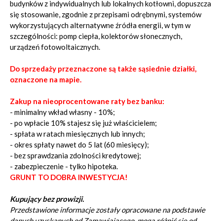
budynków z indywidualnych lub lokalnych kotłowni, dopuszcza
się stosowanie, zgodnie z przepisami odrębnymi, systemów
wykorzystujących alternatywne źródła energii, w tym w
szczególności: pomp ciepła, kolektorów słonecznych,
urządzeń fotowoltaicznych.
Do sprzedaży przeznaczone są także sąsiednie działki,
oznaczone na mapie
.
Zakup na nieoprocentowane raty bez banku:
- minimalny wkład własny - 10%;
- po wpłacie 10% stajesz się już właścicielem;
- spłata w ratach miesięcznych lub innych;
- okres spłaty nawet do 5 lat (60 miesięcy);
- bez sprawdzania zdolności kredytowej;
- zabezpieczenie - tylko hipoteka.
GRUNT TO DOBRA INWESTYCJA!
Kupujący bez prowizji.
Przedstawione informacje zostały opracowane na podstawie
danych uzyskanych od Zamawiającego, mogą różnić się od