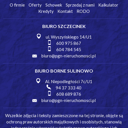
O firmie
Oferty
Schowek
Sprzedaj z nami
Kalkulator
Kredyty
Kontakt
RODO
BIURO SZCZECINEK
ul. Wyszyńskiego 14/U1
600 975 867
604 784 545
biuro@pgn-nieruchomosci.pl
BIURO BORNE SULINOWO
Al. Niepodległości 7c/U1
94 37 333 40
608 689 876
biuro@pgn-nieruchomosci.pl
Wszelkie zdjęcia i teksty zamieszczone na tej stronie, objęte są
ochroną praw autorskich majątkowych i osobistych, stanowią