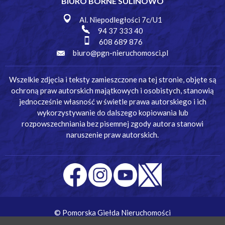
BIURO BORNE SULINOWO
Al. Niepodległości 7c/U1
94 37 333 40
608 689 876
biuro@pgn-nieruchomosci.pl
Wszelkie zdjęcia i teksty zamieszczone na tej stronie, objęte są
ochroną praw autorskich majątkowych i osobistych, stanowią
jednocześnie własność w świetle prawa autorskiego i ich
wykorzystywanie do dalszego kopiowania lub
rozpowszechniania bez pisemnej zgody autora stanowi
naruszenie praw autorskich.
© Pomorska Giełda Nieruchomości
Wykonanie:
Simm Oprogramowanie