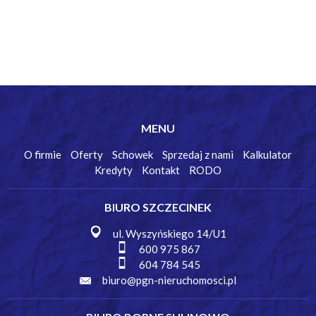
MENU
O firmie
Oferty
Schowek
Sprzedaj z nami
Kalkulator
Kredyty
Kontakt
RODO
BIURO SZCZECINEK
ul. Wyszyńskiego 14/U1
600 975 867
604 784 545
biuro@pgn-nieruchomosci.pl