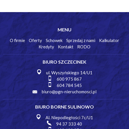
MENU
O firmie
Oferty
Schowek
Sprzedaj z nami
Kalkulator
Kredyty
Kontakt
RODO
BIURO SZCZECINEK
ul. Wyszyńskiego 14/U1
600 975 867
604 784 545
biuro@pgn-nieruchomosci.pl
BIURO BORNE SULINOWO
Al. Niepodległości 7c/U1
94 37 333 40