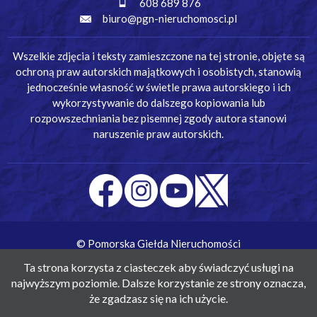
608 689 876
biuro@pgn-nieruchomosci.pl
Wszelkie zdjęcia i teksty zamieszczone na tej stronie, objęte są
ochroną praw autorskich majątkowych i osobistych, stanowią
jednocześnie własność w świetle prawa autorskiego i ich
wykorzystywanie do dalszego kopiowania lub
rozpowszechniania bez pisemnej zgody autora stanowi
naruszenie praw autorskich.
© Pomorska Giełda Nieruchomości
Wykonanie:
Simm Oprogramowanie
Ta strona korzysta z ciasteczek aby świadczyć usługi na
najwyższym poziomie. Dalsze korzystanie ze strony oznacza,
że zgadzasz się na ich użycie.