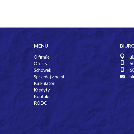
MENU
BIUR
O firmie
ul
Oferty
6
Schowek
6
Sprzedaj z nami
bi
Kalkulator
Kredyty
Kontakt
RODO