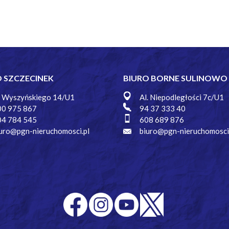
O SZCZECINEK
BIURO BORNE SULINOWO
. Wyszyńskiego 14/U1
Al. Niepodległości 7c/U1
00 975 867
94 37 333 40
04 784 545
608 689 876
uro@pgn-nieruchomosci.pl
biuro@pgn-nieruchomosci