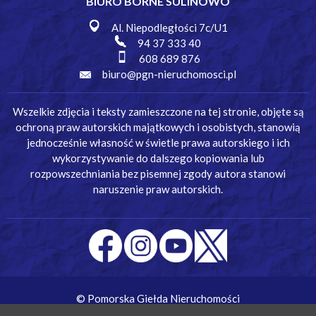
BIURO BORNE SULINOWO
Al. Niepodległości 7c/U1
94 37 333 40
608 689 876
biuro@pgn-nieruchomosci.pl
Wszelkie zdjęcia i teksty zamieszczone na tej stronie, objęte są
ochroną praw autorskich majątkowych i osobistych, stanowią
jednocześnie własność w świetle prawa autorskiego i ich
wykorzystywanie do dalszego kopiowania lub
rozpowszechniania bez pisemnej zgody autora stanowi
naruszenie praw autorskich.
© Pomorska Giełda Nieruchomości
Wykonanie:
Simm Oprogramowanie