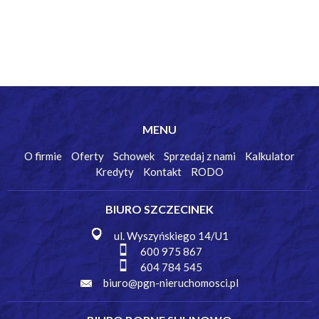
MENU
O firmie
Oferty
Schowek
Sprzedaj z nami
Kalkulator
Kredyty
Kontakt
RODO
BIURO SZCZECINEK
ul. Wyszyńskiego 14/U1
600 975 867
604 784 545
biuro@pgn-nieruchomosci.pl