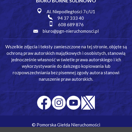
BIURO BORNE SULINOWO
Al. Niepodległości 7c/U1
94 37 333 40
608 689 876
biuro@pgn-nieruchomosci.pl
Wszelkie zdjęcia i teksty zamieszczone na tej stronie, objęte są
ochroną praw autorskich majątkowych i osobistych, stanowią
jednocześnie własność w świetle prawa autorskiego i ich
wykorzystywanie do dalszego kopiowania lub
rozpowszechniania bez pisemnej zgody autora stanowi
naruszenie praw autorskich.
© Pomorska Giełda Nieruchomości
Wykonanie:
Simm Oprogramowanie