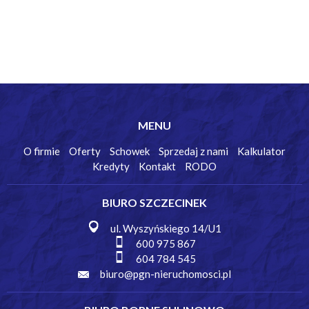
MENU
O firmie
Oferty
Schowek
Sprzedaj z nami
Kalkulator
Kredyty
Kontakt
RODO
BIURO SZCZECINEK
ul. Wyszyńskiego 14/U1
600 975 867
604 784 545
biuro@pgn-nieruchomosci.pl