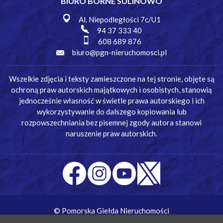
BIURO BORNE SULINOWO
Al. Niepodległości 7c/U1
94 37 333 40
608 689 876
biuro@pgn-nieruchomosci.pl
Wszelkie zdjęcia i teksty zamieszczone na tej stronie, objęte są
ochroną praw autorskich majątkowych i osobistych, stanowią
jednocześnie własność w świetle prawa autorskiego i ich
wykorzystywanie do dalszego kopiowania lub
rozpowszechniania bez pisemnej zgody autora stanowi
naruszenie praw autorskich.
© Pomorska Giełda Nieruchomości
Wykonanie:
Simm Oprogramowanie