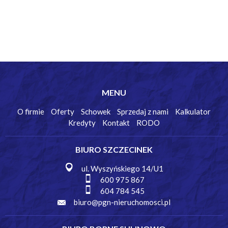
MENU
O firmie
Oferty
Schowek
Sprzedaj z nami
Kalkulator
Kredyty
Kontakt
RODO
BIURO SZCZECINEK
ul. Wyszyńskiego 14/U1
600 975 867
604 784 545
biuro@pgn-nieruchomosci.pl