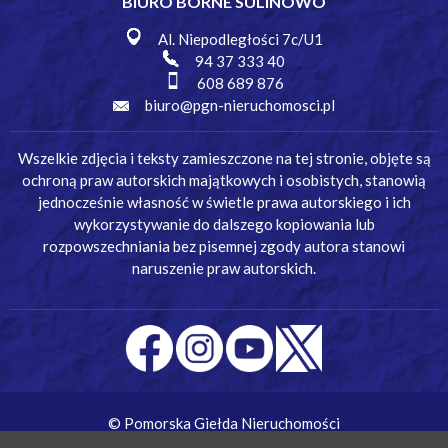
BIURO BORNE SULINOWO
Al. Niepodległości 7c/U1
94 37 333 40
608 689 876
biuro@pgn-nieruchomosci.pl
Wszelkie zdjęcia i teksty zamieszczone na tej stronie, objęte są
ochroną praw autorskich majątkowych i osobistych, stanowią
jednocześnie własność w świetle prawa autorskiego i ich
wykorzystywanie do dalszego kopiowania lub
rozpowszechniania bez pisemnej zgody autora stanowi
naruszenie praw autorskich.
© Pomorska Giełda Nieruchomości
Wykonanie:
Simm Oprogramowanie