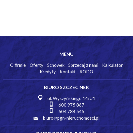
MENU
O firmie
Oferty
Schowek
Sprzedaj z nami
Kalkulator
Kredyty
Kontakt
RODO
BIURO SZCZECINEK
ul. Wyszyńskiego 14/U1
600 975 867
604 784 545
biuro@pgn-nieruchomosci.pl