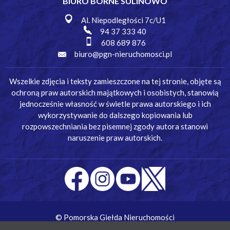
BIURO BORNE SULINOWO
Al. Niepodległości 7c/U1
94 37 333 40
608 689 876
biuro@pgn-nieruchomosci.pl
Wszelkie zdjęcia i teksty zamieszczone na tej stronie, objęte są
ochroną praw autorskich majątkowych i osobistych, stanowią
jednocześnie własność w świetle prawa autorskiego i ich
wykorzystywanie do dalszego kopiowania lub
rozpowszechniania bez pisemnej zgody autora stanowi
naruszenie praw autorskich.
© Pomorska Giełda Nieruchomości
Wykonanie:
Simm Oprogramowanie