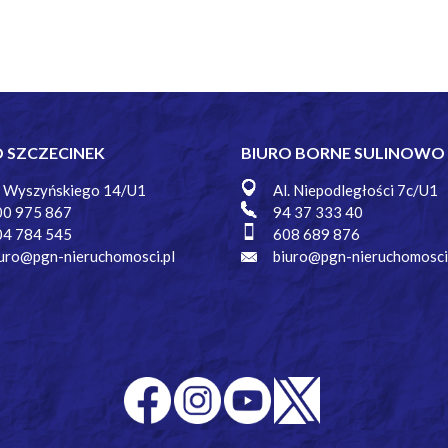
O SZCZECINEK
BIURO BORNE SULINOWO
. Wyszyńskiego 14/U1
Al. Niepodległości 7c/U1
00 975 867
94 37 333 40
04 784 545
608 689 876
uro@pgn-nieruchomosci.pl
biuro@pgn-nieruchomosci