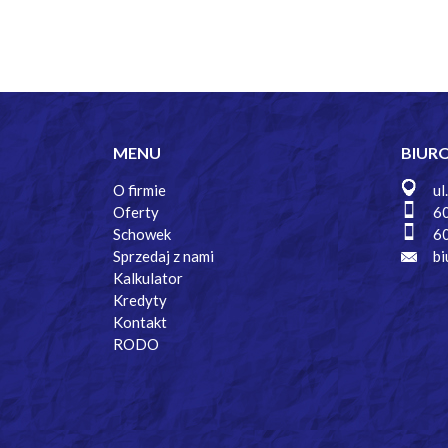
MENU
BIUR
O firmie
ul
Oferty
6
Schowek
6
Sprzedaj z nami
bi
Kalkulator
Kredyty
Kontakt
RODO