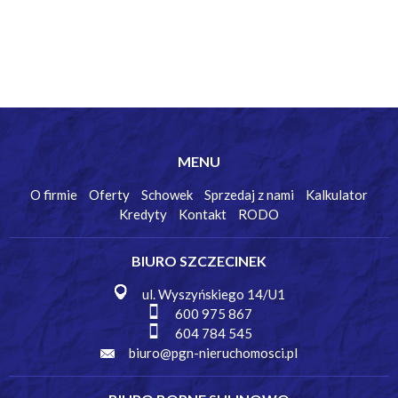
MENU
O firmie
Oferty
Schowek
Sprzedaj z nami
Kalkulator
Kredyty
Kontakt
RODO
BIURO SZCZECINEK
ul. Wyszyńskiego 14/U1
600 975 867
604 784 545
biuro@pgn-nieruchomosci.pl