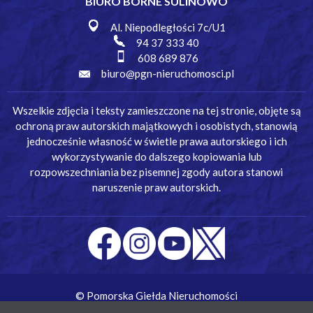
BIURO BORNE SULINOWO
Al. Niepodległości 7c/U1
94 37 333 40
608 689 876
biuro@pgn-nieruchomosci.pl
Wszelkie zdjęcia i teksty zamieszczone na tej stronie, objęte są
ochroną praw autorskich majątkowych i osobistych, stanowią
jednocześnie własność w świetle prawa autorskiego i ich
wykorzystywanie do dalszego kopiowania lub
rozpowszechniania bez pisemnej zgody autora stanowi
naruszenie praw autorskich.
© Pomorska Giełda Nieruchomości
Wykonanie:
Simm Oprogramowanie