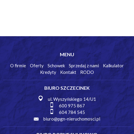
MENU
O firmie
Oferty
Schowek
Sprzedaj z nami
Kalkulator
Kredyty
Kontakt
RODO
BIURO SZCZECINEK
ul. Wyszyńskiego 14/U1
600 975 867
604 784 545
biuro@pgn-nieruchomosci.pl