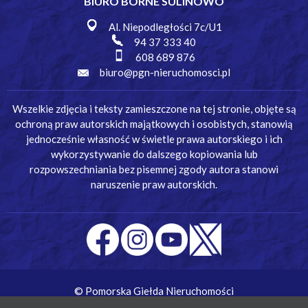
BIURO BORNE SULINOWO
Al. Niepodległości 7c/U1
94 37 333 40
608 689 876
biuro@pgn-nieruchomosci.pl
Wszelkie zdjęcia i teksty zamieszczone na tej stronie, objęte są
ochroną praw autorskich majątkowych i osobistych, stanowią
jednocześnie własność w świetle prawa autorskiego i ich
wykorzystywanie do dalszego kopiowania lub
rozpowszechniania bez pisemnej zgody autora stanowi
naruszenie praw autorskich.
© Pomorska Giełda Nieruchomości
Wykonanie:
Simm Oprogramowanie