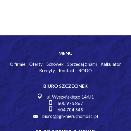
MENU
O firmie
Oferty
Schowek
Sprzedaj z nami
Kalkulator
Kredyty
Kontakt
RODO
BIURO SZCZECINEK
ul. Wyszyńskiego 14/U1
600 975 867
604 784 545
biuro@pgn-nieruchomosci.pl