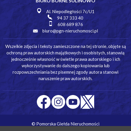
BIURO BORNE SULINOWO
Al. Niepodległości 7c/U1
94 37 333 40
608 689 876
biuro@pgn-nieruchomosci.pl
Wszelkie zdjęcia i teksty zamieszczone na tej stronie, objęte są
ochroną praw autorskich majątkowych i osobistych, stanowią
jednocześnie własność w świetle prawa autorskiego i ich
wykorzystywanie do dalszego kopiowania lub
rozpowszechniania bez pisemnej zgody autora stanowi
naruszenie praw autorskich.
© Pomorska Giełda Nieruchomości
Wykonanie:
Simm Oprogramowanie