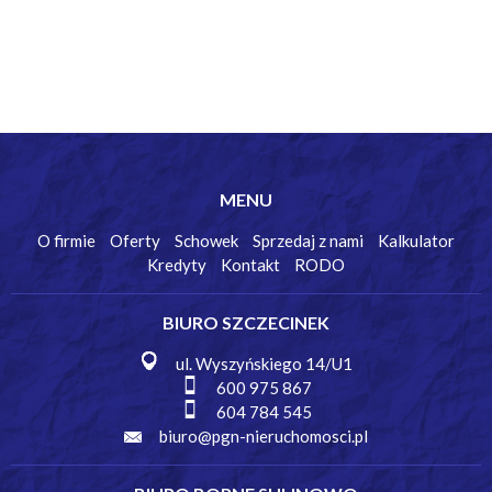
MENU
O firmie
Oferty
Schowek
Sprzedaj z nami
Kalkulator
Kredyty
Kontakt
RODO
BIURO SZCZECINEK
ul. Wyszyńskiego 14/U1
600 975 867
604 784 545
biuro@pgn-nieruchomosci.pl