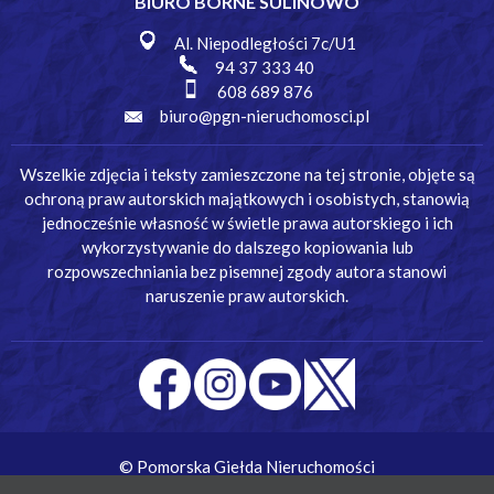
BIURO BORNE SULINOWO
Al. Niepodległości 7c/U1
94 37 333 40
608 689 876
biuro@pgn-nieruchomosci.pl
Wszelkie zdjęcia i teksty zamieszczone na tej stronie, objęte są
ochroną praw autorskich majątkowych i osobistych, stanowią
jednocześnie własność w świetle prawa autorskiego i ich
wykorzystywanie do dalszego kopiowania lub
rozpowszechniania bez pisemnej zgody autora stanowi
naruszenie praw autorskich.
© Pomorska Giełda Nieruchomości
Wykonanie:
Simm Oprogramowanie