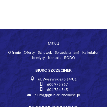
MENU
O firmie
Oferty
Schowek
Sprzedaj z nami
Kalkulator
Kredyty
Kontakt
RODO
BIURO SZCZECINEK
ul. Wyszyńskiego 14/U1
600 975 867
604 784 545
biuro@pgn-nieruchomosci.pl