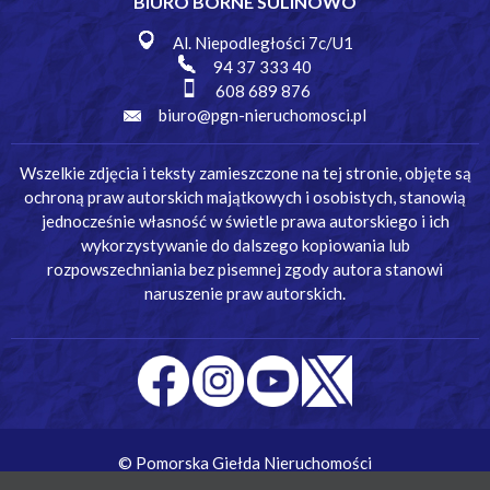
BIURO BORNE SULINOWO
Al. Niepodległości 7c/U1
94 37 333 40
608 689 876
biuro@pgn-nieruchomosci.pl
Wszelkie zdjęcia i teksty zamieszczone na tej stronie, objęte są
ochroną praw autorskich majątkowych i osobistych, stanowią
jednocześnie własność w świetle prawa autorskiego i ich
wykorzystywanie do dalszego kopiowania lub
rozpowszechniania bez pisemnej zgody autora stanowi
naruszenie praw autorskich.
© Pomorska Giełda Nieruchomości
Wykonanie:
Simm Oprogramowanie