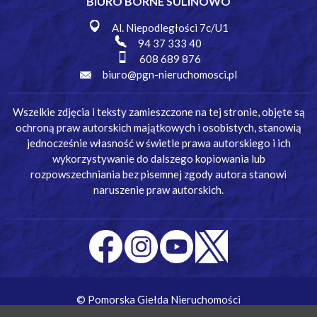
BIURO BORNE SULINOWO
Al. Niepodległości 7c/U1
94 37 333 40
608 689 876
biuro@pgn-nieruchomosci.pl
Wszelkie zdjęcia i teksty zamieszczone na tej stronie, objęte są
ochroną praw autorskich majątkowych i osobistych, stanowią
jednocześnie własność w świetle prawa autorskiego i ich
wykorzystywanie do dalszego kopiowania lub
rozpowszechniania bez pisemnej zgody autora stanowi
naruszenie praw autorskich.
© Pomorska Giełda Nieruchomości
Wykonanie:
Simm Oprogramowanie