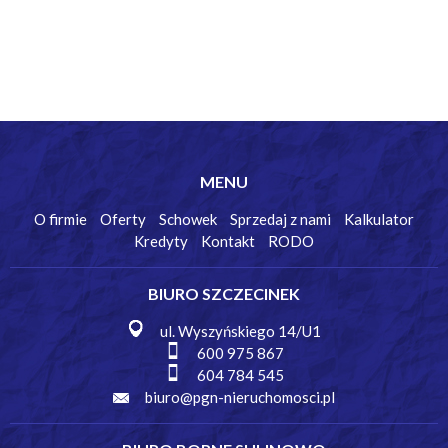
MENU
O firmie
Oferty
Schowek
Sprzedaj z nami
Kalkulator
Kredyty
Kontakt
RODO
BIURO SZCZECINEK
ul. Wyszyńskiego 14/U1
600 975 867
604 784 545
biuro@pgn-nieruchomosci.pl