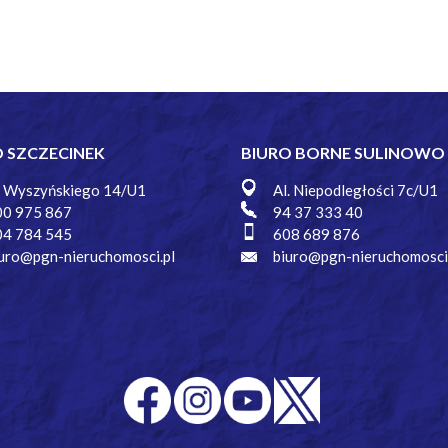
O SZCZECINEK
BIURO BORNE SULINOWO
. Wyszyńskiego 14/U1
Al. Niepodległości 7c/U1
00 975 867
94 37 333 40
04 784 545
608 689 876
uro@pgn-nieruchomosci.pl
biuro@pgn-nieruchomosci