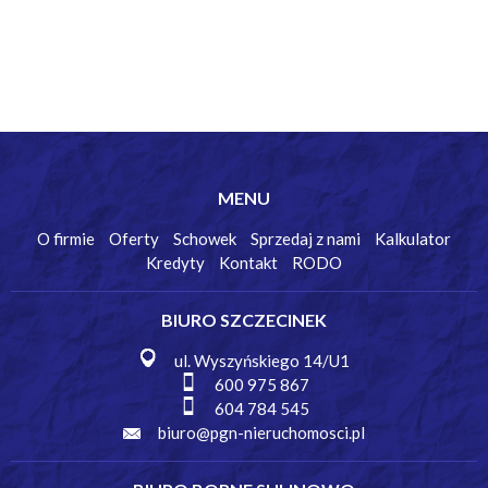
MENU
O firmie
Oferty
Schowek
Sprzedaj z nami
Kalkulator
Kredyty
Kontakt
RODO
BIURO SZCZECINEK
ul. Wyszyńskiego 14/U1
600 975 867
604 784 545
biuro@pgn-nieruchomosci.pl