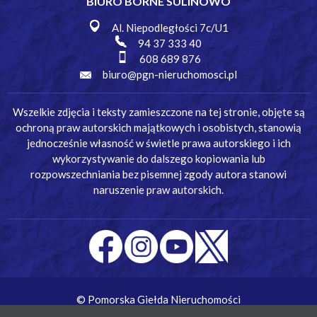
BIURO BORNE SULINOWO
Al. Niepodległości 7c/U1
94 37 333 40
608 689 876
biuro@pgn-nieruchomosci.pl
Wszelkie zdjęcia i teksty zamieszczone na tej stronie, objęte są
ochroną praw autorskich majątkowych i osobistych, stanowią
jednocześnie własność w świetle prawa autorskiego i ich
wykorzystywanie do dalszego kopiowania lub
rozpowszechniania bez pisemnej zgody autora stanowi
naruszenie praw autorskich.
© Pomorska Giełda Nieruchomości
Wykonanie:
Simm Oprogramowanie