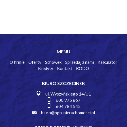
MENU
O firmie
Oferty
Schowek
Sprzedaj z nami
Kalkulator
Kredyty
Kontakt
RODO
BIURO SZCZECINEK
ul. Wyszyńskiego 14/U1
600 975 867
604 784 545
biuro@pgn-nieruchomosci.pl