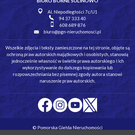
BIURO BORNE SULINOWO
Al. Niepodległości 7c/U1
94 37 333 40
608 689 876
biuro@pgn-nieruchomosci.pl
Wszelkie zdjęcia i teksty zamieszczone na tej stronie, objęte są
ochroną praw autorskich majątkowych i osobistych, stanowią
jednocześnie własność w świetle prawa autorskiego i ich
wykorzystywanie do dalszego kopiowania lub
rozpowszechniania bez pisemnej zgody autora stanowi
naruszenie praw autorskich.
© Pomorska Giełda Nieruchomości
Wykonanie:
Simm Oprogramowanie