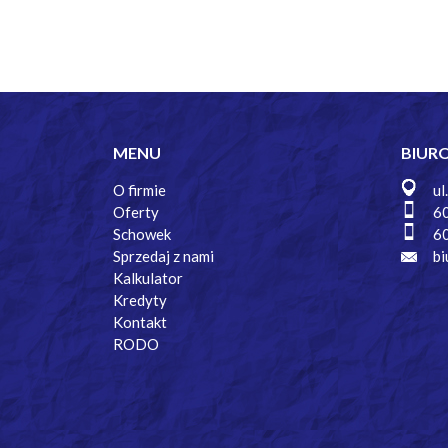
MENU
BIUR
O firmie
ul
Oferty
6
Schowek
6
Sprzedaj z nami
bi
Kalkulator
Kredyty
Kontakt
RODO