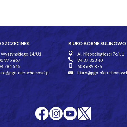
O SZCZECINEK
BIURO BORNE SULINOWO
. Wyszyńskiego 14/U1
Al. Niepodległości 7c/U1
00 975 867
94 37 333 40
04 784 545
608 689 876
uro@pgn-nieruchomosci.pl
biuro@pgn-nieruchomosci