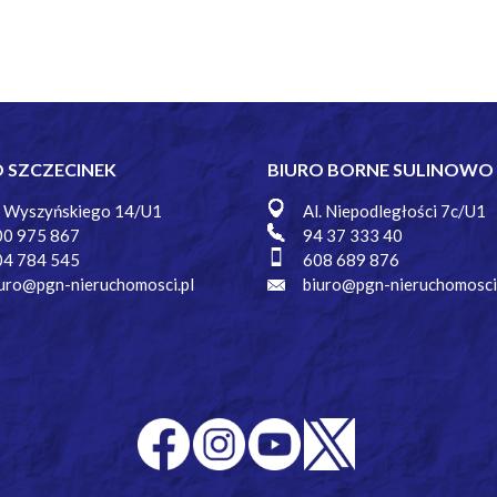
O SZCZECINEK
BIURO BORNE SULINOWO
. Wyszyńskiego 14/U1
Al. Niepodległości 7c/U1
00 975 867
94 37 333 40
04 784 545
608 689 876
uro@pgn-nieruchomosci.pl
biuro@pgn-nieruchomosci