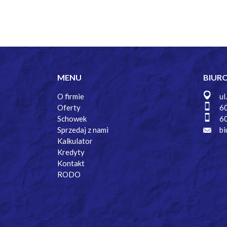
MENU
BIUR
O firmie
ul
Oferty
6
Schowek
6
Sprzedaj z nami
bi
Kalkulator
Kredyty
Kontakt
RODO