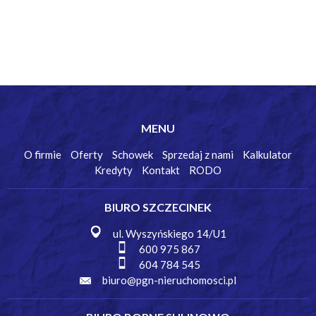
MENU
O firmie
Oferty
Schowek
Sprzedaj z nami
Kalkulator
Kredyty
Kontakt
RODO
BIURO SZCZECINEK
ul. Wyszyńskiego 14/U1
600 975 867
604 784 545
biuro@pgn-nieruchomosci.pl