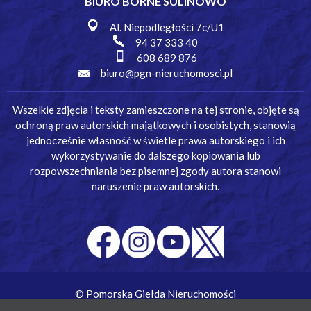
BIURO BORNE SULINOWO
Al. Niepodległości 7c/U1
94 37 333 40
608 689 876
biuro@pgn-nieruchomosci.pl
Wszelkie zdjęcia i teksty zamieszczone na tej stronie, objęte są
ochroną praw autorskich majątkowych i osobistych, stanowią
jednocześnie własność w świetle prawa autorskiego i ich
wykorzystywanie do dalszego kopiowania lub
rozpowszechniania bez pisemnej zgody autora stanowi
naruszenie praw autorskich.
© Pomorska Giełda Nieruchomości
Wykonanie:
Simm Oprogramowanie