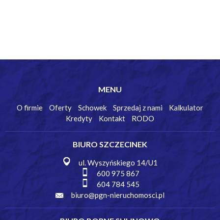
MENU
O firmie
Oferty
Schowek
Sprzedaj z nami
Kalkulator
Kredyty
Kontakt
RODO
BIURO SZCZECINEK
ul. Wyszyńskiego 14/U1
600 975 867
604 784 545
biuro@pgn-nieruchomosci.pl