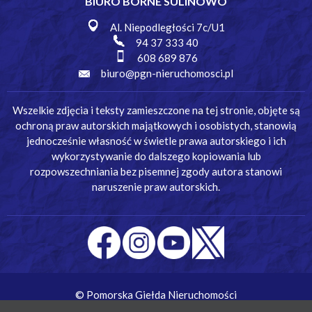
BIURO BORNE SULINOWO
Al. Niepodległości 7c/U1
94 37 333 40
608 689 876
biuro@pgn-nieruchomosci.pl
Wszelkie zdjęcia i teksty zamieszczone na tej stronie, objęte są
ochroną praw autorskich majątkowych i osobistych, stanowią
jednocześnie własność w świetle prawa autorskiego i ich
wykorzystywanie do dalszego kopiowania lub
rozpowszechniania bez pisemnej zgody autora stanowi
naruszenie praw autorskich.
© Pomorska Giełda Nieruchomości
Wykonanie:
Simm Oprogramowanie