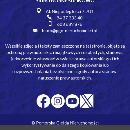
BIURO BORNE SULINOWO
Al. Niepodległości 7c/U1
94 37 333 40
608 689 876
biuro@pgn-nieruchomosci.pl
Wszelkie zdjęcia i teksty zamieszczone na tej stronie, objęte są
ochroną praw autorskich majątkowych i osobistych, stanowią
jednocześnie własność w świetle prawa autorskiego i ich
wykorzystywanie do dalszego kopiowania lub
rozpowszechniania bez pisemnej zgody autora stanowi
naruszenie praw autorskich.
© Pomorska Giełda Nieruchomości
Wykonanie:
Simm Oprogramowanie