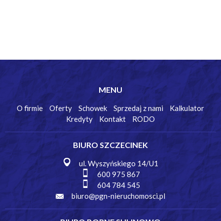
MENU
O firmie
Oferty
Schowek
Sprzedaj z nami
Kalkulator
Kredyty
Kontakt
RODO
BIURO SZCZECINEK
ul. Wyszyńskiego 14/U1
600 975 867
604 784 545
biuro@pgn-nieruchomosci.pl