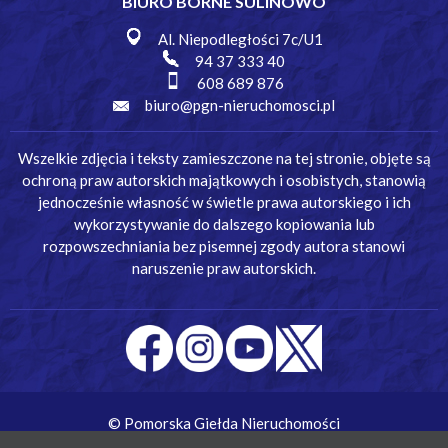
BIURO BORNE SULINOWO
Al. Niepodległości 7c/U1
94 37 333 40
608 689 876
biuro@pgn-nieruchomosci.pl
Wszelkie zdjęcia i teksty zamieszczone na tej stronie, objęte są
ochroną praw autorskich majątkowych i osobistych, stanowią
jednocześnie własność w świetle prawa autorskiego i ich
wykorzystywanie do dalszego kopiowania lub
rozpowszechniania bez pisemnej zgody autora stanowi
naruszenie praw autorskich.
© Pomorska Giełda Nieruchomości
Wykonanie:
Simm Oprogramowanie