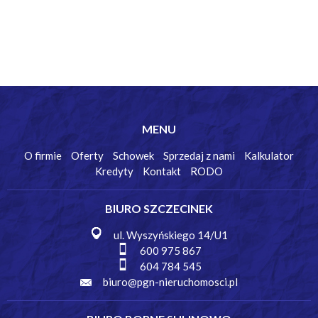
MENU
O firmie
Oferty
Schowek
Sprzedaj z nami
Kalkulator
Kredyty
Kontakt
RODO
BIURO SZCZECINEK
ul. Wyszyńskiego 14/U1
600 975 867
604 784 545
biuro@pgn-nieruchomosci.pl