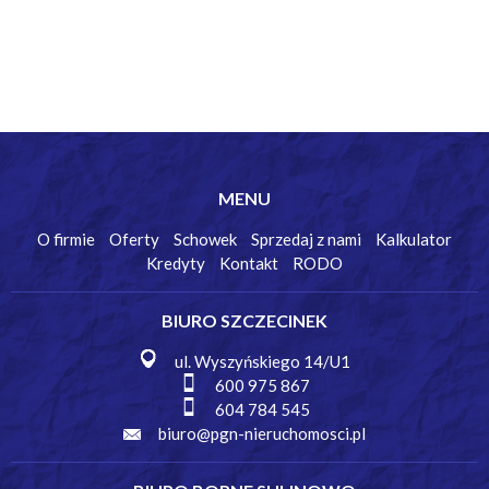
MENU
O firmie
Oferty
Schowek
Sprzedaj z nami
Kalkulator
Kredyty
Kontakt
RODO
BIURO SZCZECINEK
ul. Wyszyńskiego 14/U1
600 975 867
604 784 545
biuro@pgn-nieruchomosci.pl