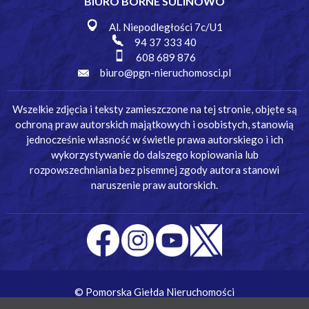
BIURO BORNE SULINOWO
Al. Niepodległości 7c/U1
94 37 333 40
608 689 876
biuro@pgn-nieruchomosci.pl
Wszelkie zdjęcia i teksty zamieszczone na tej stronie, objęte są
ochroną praw autorskich majątkowych i osobistych, stanowią
jednocześnie własność w świetle prawa autorskiego i ich
wykorzystywanie do dalszego kopiowania lub
rozpowszechniania bez pisemnej zgody autora stanowi
naruszenie praw autorskich.
© Pomorska Giełda Nieruchomości
Wykonanie:
Simm Oprogramowanie