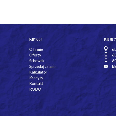
MENU
BIUR
O firmie
ul
Oferty
6
Schowek
6
Sprzedaj z nami
bi
Kalkulator
Kredyty
Kontakt
RODO