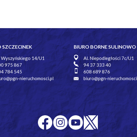
O SZCZECINEK
BIURO BORNE SULINOWO
. Wyszyńskiego 14/U1
Al. Niepodległości 7c/U1
00 975 867
94 37 333 40
04 784 545
608 689 876
uro@pgn-nieruchomosci.pl
biuro@pgn-nieruchomosci