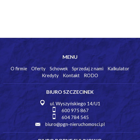
MENU
O firmie
Oferty
Schowek
Sprzedaj z nami
Kalkulator
Kredyty
Kontakt
RODO
BIURO SZCZECINEK
ul. Wyszyńskiego 14/U1
600 975 867
604 784 545
biuro@pgn-nieruchomosci.pl