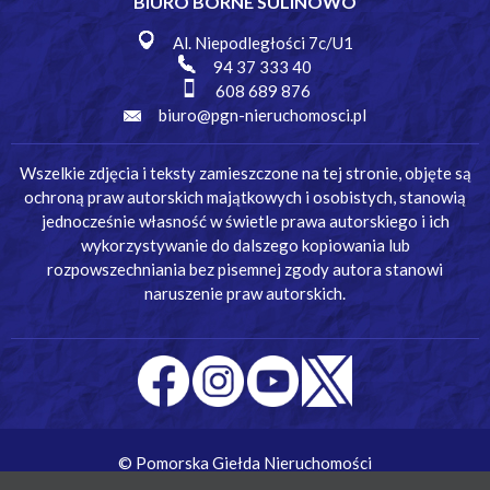
BIURO BORNE SULINOWO
Al. Niepodległości 7c/U1
94 37 333 40
608 689 876
biuro@pgn-nieruchomosci.pl
Wszelkie zdjęcia i teksty zamieszczone na tej stronie, objęte są
ochroną praw autorskich majątkowych i osobistych, stanowią
jednocześnie własność w świetle prawa autorskiego i ich
wykorzystywanie do dalszego kopiowania lub
rozpowszechniania bez pisemnej zgody autora stanowi
naruszenie praw autorskich.
© Pomorska Giełda Nieruchomości
Wykonanie:
Simm Oprogramowanie