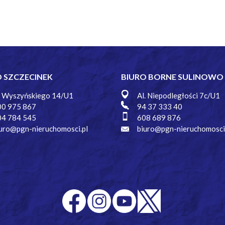
O SZCZECINEK
BIURO BORNE SULINOWO
. Wyszyńskiego 14/U1
Al. Niepodległości 7c/U1
00 975 867
94 37 333 40
04 784 545
608 689 876
uro@pgn-nieruchomosci.pl
biuro@pgn-nieruchomosci