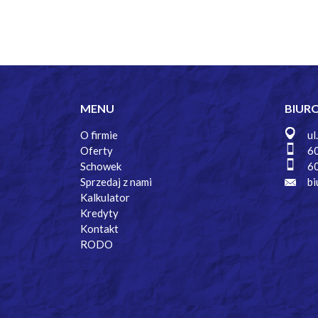
MENU
BIUR
O firmie
ul
Oferty
6
Schowek
6
Sprzedaj z nami
bi
Kalkulator
Kredyty
Kontakt
RODO