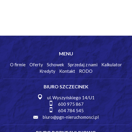
MENU
O firmie
Oferty
Schowek
Sprzedaj z nami
Kalkulator
Kredyty
Kontakt
RODO
BIURO SZCZECINEK
ul. Wyszyńskiego 14/U1
600 975 867
604 784 545
biuro@pgn-nieruchomosci.pl