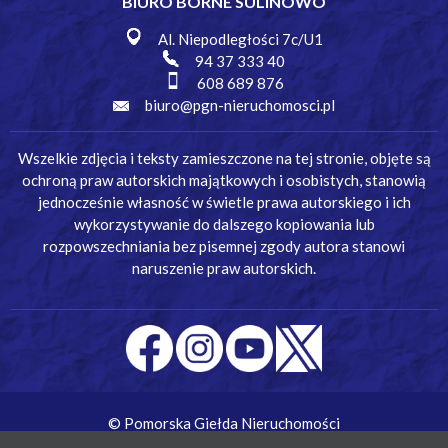
BIURO BORNE SULINOWO
Al. Niepodległości 7c/U1
94 37 333 40
608 689 876
biuro@pgn-nieruchomosci.pl
Wszelkie zdjęcia i teksty zamieszczone na tej stronie, objęte są
ochroną praw autorskich majątkowych i osobistych, stanowią
jednocześnie własność w świetle prawa autorskiego i ich
wykorzystywanie do dalszego kopiowania lub
rozpowszechniania bez pisemnej zgody autora stanowi
naruszenie praw autorskich.
© Pomorska Giełda Nieruchomości
Wykonanie:
Simm Oprogramowanie