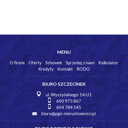
MENU
O firmie
Oferty
Schowek
Sprzedaj z nami
Kalkulator
Kredyty
Kontakt
RODO
BIURO SZCZECINEK
ul. Wyszyńskiego 14/U1
600 975 867
604 784 545
biuro@pgn-nieruchomosci.pl