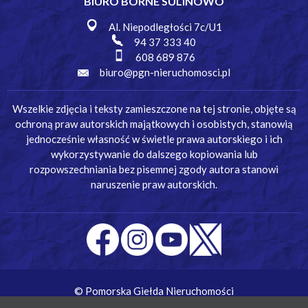
BIURO BORNE SULINOWO
Al. Niepodległości 7c/U1
94 37 333 40
608 689 876
biuro@pgn-nieruchomosci.pl
Wszelkie zdjęcia i teksty zamieszczone na tej stronie, objęte są
ochroną praw autorskich majątkowych i osobistych, stanowią
jednocześnie własność w świetle prawa autorskiego i ich
wykorzystywanie do dalszego kopiowania lub
rozpowszechniania bez pisemnej zgody autora stanowi
naruszenie praw autorskich.
© Pomorska Giełda Nieruchomości
Wykonanie:
Simm Oprogramowanie