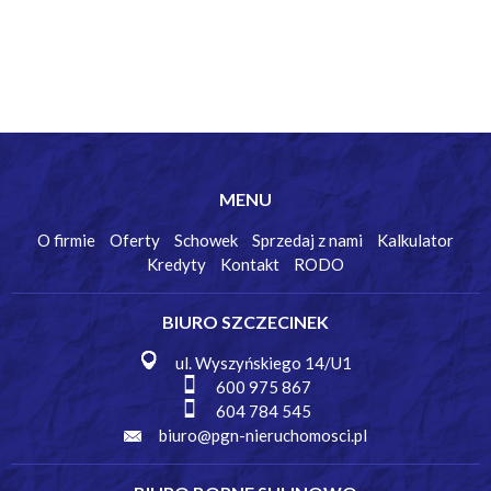
MENU
O firmie
Oferty
Schowek
Sprzedaj z nami
Kalkulator
Kredyty
Kontakt
RODO
BIURO SZCZECINEK
ul. Wyszyńskiego 14/U1
600 975 867
604 784 545
biuro@pgn-nieruchomosci.pl