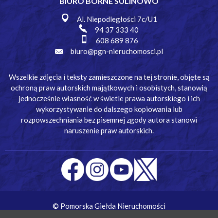
BIURO BORNE SULINOWO
Al. Niepodległości 7c/U1
94 37 333 40
608 689 876
biuro@pgn-nieruchomosci.pl
Wszelkie zdjęcia i teksty zamieszczone na tej stronie, objęte są
ochroną praw autorskich majątkowych i osobistych, stanowią
jednocześnie własność w świetle prawa autorskiego i ich
wykorzystywanie do dalszego kopiowania lub
rozpowszechniania bez pisemnej zgody autora stanowi
naruszenie praw autorskich.
© Pomorska Giełda Nieruchomości
Wykonanie:
Simm Oprogramowanie