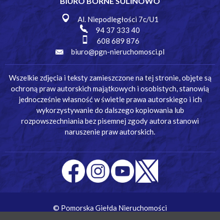
BIURO BORNE SULINOWO
Al. Niepodległości 7c/U1
94 37 333 40
608 689 876
biuro@pgn-nieruchomosci.pl
Wszelkie zdjęcia i teksty zamieszczone na tej stronie, objęte są
ochroną praw autorskich majątkowych i osobistych, stanowią
jednocześnie własność w świetle prawa autorskiego i ich
wykorzystywanie do dalszego kopiowania lub
rozpowszechniania bez pisemnej zgody autora stanowi
naruszenie praw autorskich.
© Pomorska Giełda Nieruchomości
Wykonanie:
Simm Oprogramowanie