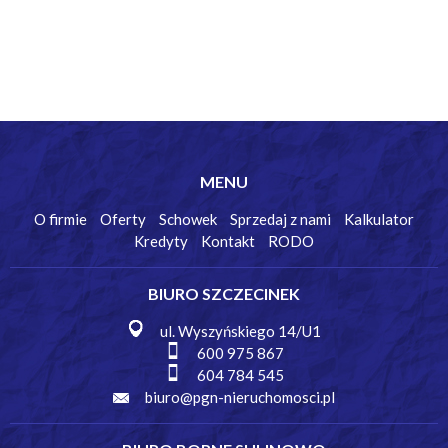
MENU
O firmie
Oferty
Schowek
Sprzedaj z nami
Kalkulator
Kredyty
Kontakt
RODO
BIURO SZCZECINEK
ul. Wyszyńskiego 14/U1
600 975 867
604 784 545
biuro@pgn-nieruchomosci.pl