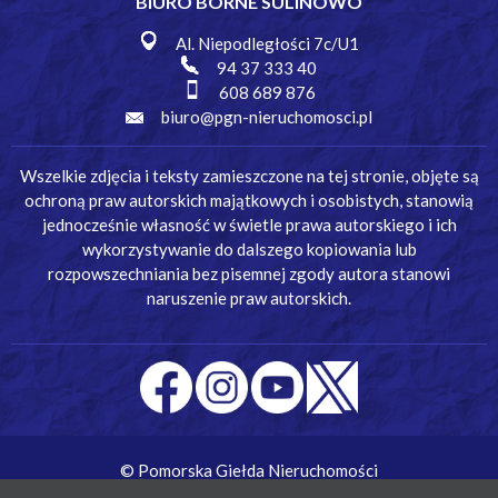
BIURO BORNE SULINOWO
Al. Niepodległości 7c/U1
94 37 333 40
608 689 876
biuro@pgn-nieruchomosci.pl
Wszelkie zdjęcia i teksty zamieszczone na tej stronie, objęte są
ochroną praw autorskich majątkowych i osobistych, stanowią
jednocześnie własność w świetle prawa autorskiego i ich
wykorzystywanie do dalszego kopiowania lub
rozpowszechniania bez pisemnej zgody autora stanowi
naruszenie praw autorskich.
© Pomorska Giełda Nieruchomości
Wykonanie:
Simm Oprogramowanie