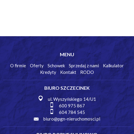
MENU
O firmie
Oferty
Schowek
Sprzedaj z nami
Kalkulator
Kredyty
Kontakt
RODO
BIURO SZCZECINEK
ul. Wyszyńskiego 14/U1
600 975 867
604 784 545
biuro@pgn-nieruchomosci.pl