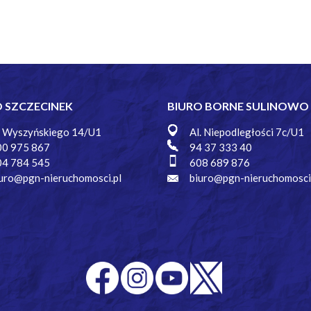
O SZCZECINEK
BIURO BORNE SULINOWO
. Wyszyńskiego 14/U1
Al. Niepodległości 7c/U1
00 975 867
94 37 333 40
04 784 545
608 689 876
uro@pgn-nieruchomosci.pl
biuro@pgn-nieruchomosci