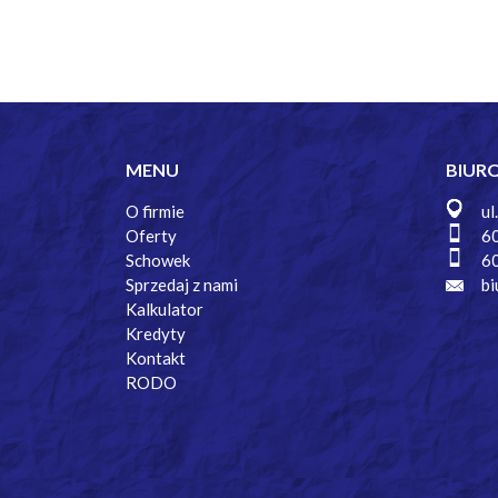
MENU
BIUR
O firmie
ul
Oferty
6
Schowek
6
Sprzedaj z nami
bi
Kalkulator
Kredyty
Kontakt
RODO