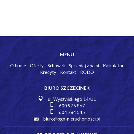
MENU
O firmie
Oferty
Schowek
Sprzedaj z nami
Kalkulator
Kredyty
Kontakt
RODO
BIURO SZCZECINEK
ul. Wyszyńskiego 14/U1
600 975 867
604 784 545
biuro@pgn-nieruchomosci.pl