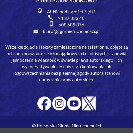
BIURO BORNE SULINOWO
Al. Niepodległości 7c/U1
94 37 333 40
608 689 876
biuro@pgn-nieruchomosci.pl
Wszelkie zdjęcia i teksty zamieszczone na tej stronie, objęte są
ochroną praw autorskich majątkowych i osobistych, stanowią
jednocześnie własność w świetle prawa autorskiego i ich
wykorzystywanie do dalszego kopiowania lub
rozpowszechniania bez pisemnej zgody autora stanowi
naruszenie praw autorskich.
© Pomorska Giełda Nieruchomości
Wykonanie:
Simm Oprogramowanie