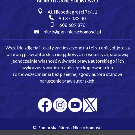
BIURO BORNE SULINOWO
Al. Niepodległości 7c/U1
94 37 333 40
608 689 876
biuro@pgn-nieruchomosci.pl
Wszelkie zdjęcia i teksty zamieszczone na tej stronie, objęte są
ochroną praw autorskich majątkowych i osobistych, stanowią
jednocześnie własność w świetle prawa autorskiego i ich
wykorzystywanie do dalszego kopiowania lub
rozpowszechniania bez pisemnej zgody autora stanowi
naruszenie praw autorskich.
© Pomorska Giełda Nieruchomości
Wykonanie:
Simm Oprogramowanie