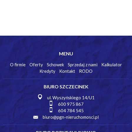
MENU
O firmie
Oferty
Schowek
Sprzedaj z nami
Kalkulator
Kredyty
Kontakt
RODO
BIURO SZCZECINEK
ul. Wyszyńskiego 14/U1
600 975 867
604 784 545
biuro@pgn-nieruchomosci.pl