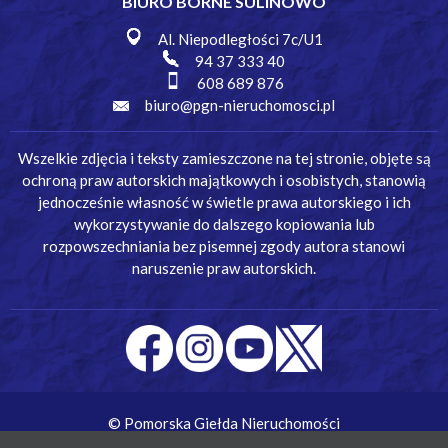
BIURO BORNE SULINOWO
Al. Niepodległości 7c/U1
94 37 333 40
608 689 876
biuro@pgn-nieruchomosci.pl
Wszelkie zdjęcia i teksty zamieszczone na tej stronie, objęte są
ochroną praw autorskich majątkowych i osobistych, stanowią
jednocześnie własność w świetle prawa autorskiego i ich
wykorzystywanie do dalszego kopiowania lub
rozpowszechniania bez pisemnej zgody autora stanowi
naruszenie praw autorskich.
© Pomorska Giełda Nieruchomości
Wykonanie:
Simm Oprogramowanie