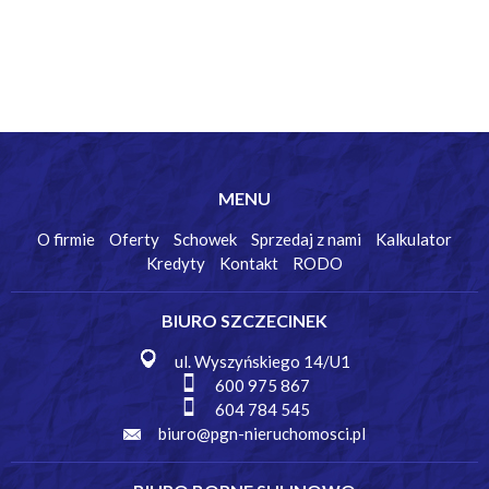
MENU
O firmie
Oferty
Schowek
Sprzedaj z nami
Kalkulator
Kredyty
Kontakt
RODO
BIURO SZCZECINEK
ul. Wyszyńskiego 14/U1
600 975 867
604 784 545
biuro@pgn-nieruchomosci.pl