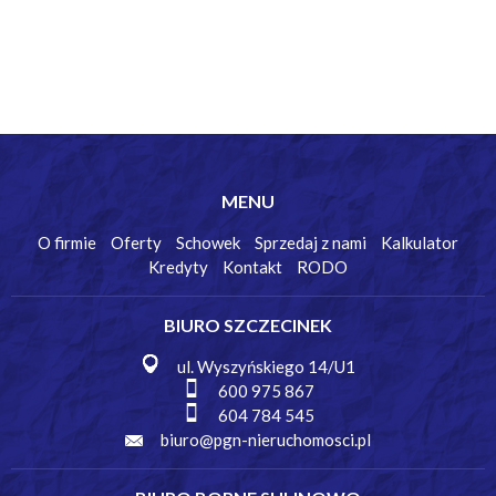
MENU
O firmie
Oferty
Schowek
Sprzedaj z nami
Kalkulator
Kredyty
Kontakt
RODO
BIURO SZCZECINEK
ul. Wyszyńskiego 14/U1
600 975 867
604 784 545
biuro@pgn-nieruchomosci.pl