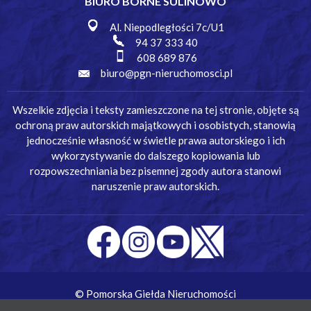
BIURO BORNE SULINOWO
Al. Niepodległości 7c/U1
94 37 333 40
608 689 876
biuro@pgn-nieruchomosci.pl
Wszelkie zdjęcia i teksty zamieszczone na tej stronie, objęte są
ochroną praw autorskich majątkowych i osobistych, stanowią
jednocześnie własność w świetle prawa autorskiego i ich
wykorzystywanie do dalszego kopiowania lub
rozpowszechniania bez pisemnej zgody autora stanowi
naruszenie praw autorskich.
© Pomorska Giełda Nieruchomości
Wykonanie:
Simm Oprogramowanie