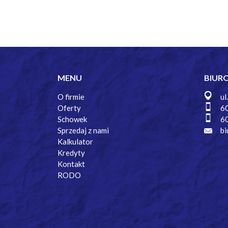
MENU
BIUR
O firmie
ul
Oferty
6
Schowek
6
Sprzedaj z nami
bi
Kalkulator
Kredyty
Kontakt
RODO