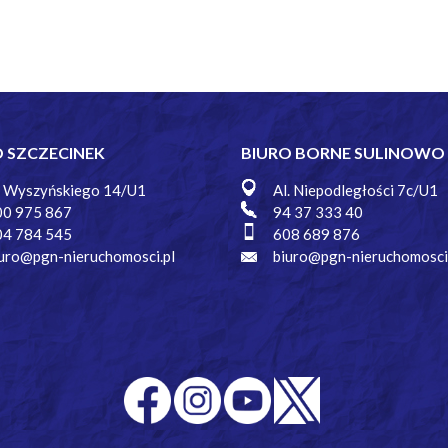
O SZCZECINEK
BIURO BORNE SULINOWO
. Wyszyńskiego 14/U1
Al. Niepodległości 7c/U1
00 975 867
94 37 333 40
04 784 545
608 689 876
uro@pgn-nieruchomosci.pl
biuro@pgn-nieruchomosci