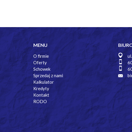
MENU
BIUR
O firmie
ul
Oferty
6
Schowek
6
Sprzedaj z nami
bi
Kalkulator
Kredyty
Kontakt
RODO