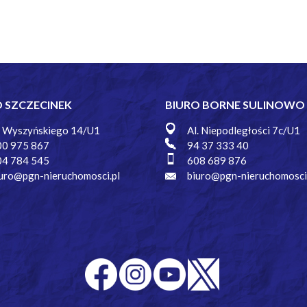
O SZCZECINEK
BIURO BORNE SULINOWO
. Wyszyńskiego 14/U1
Al. Niepodległości 7c/U1
00 975 867
94 37 333 40
04 784 545
608 689 876
uro@pgn-nieruchomosci.pl
biuro@pgn-nieruchomosci