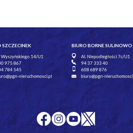
O SZCZECINEK
BIURO BORNE SULINOWO
. Wyszyńskiego 14/U1
Al. Niepodległości 7c/U1
00 975 867
94 37 333 40
04 784 545
608 689 876
uro@pgn-nieruchomosci.pl
biuro@pgn-nieruchomosci