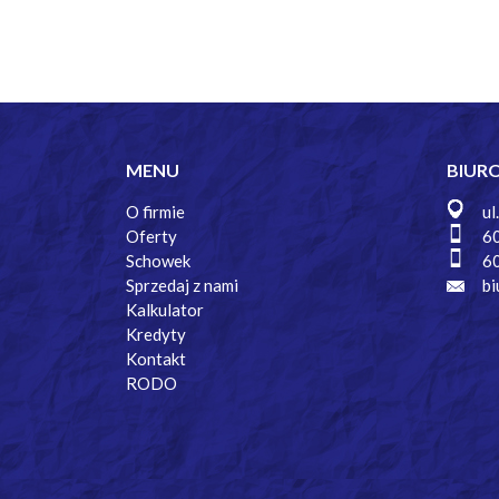
MENU
BIUR
O firmie
ul
Oferty
6
Schowek
6
Sprzedaj z nami
bi
Kalkulator
Kredyty
Kontakt
RODO