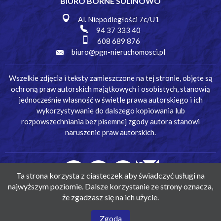
BIURO BORNE SULINOWO
Al. Niepodległości 7c/U1
94 37 333 40
608 689 876
biuro@pgn-nieruchomosci.pl
Wszelkie zdjęcia i teksty zamieszczone na tej stronie, objęte są
ochroną praw autorskich majątkowych i osobistych, stanowią
jednocześnie własność w świetle prawa autorskiego i ich
wykorzystywanie do dalszego kopiowania lub
rozpowszechniania bez pisemnej zgody autora stanowi
naruszenie praw autorskich.
Ta strona korzysta z ciasteczek aby świadczyć usługi na
najwyższym poziomie. Dalsze korzystanie ze strony oznacza,
że zgadzasz się na ich użycie.
© Pomorska Giełda Nieruchomości
Zgoda
Wykonanie:
Simm Oprogramowanie