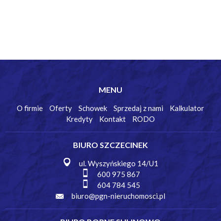
MENU
O firmie
Oferty
Schowek
Sprzedaj z nami
Kalkulator
Kredyty
Kontakt
RODO
BIURO SZCZECINEK
ul. Wyszyńskiego 14/U1
600 975 867
604 784 545
biuro@pgn-nieruchomosci.pl