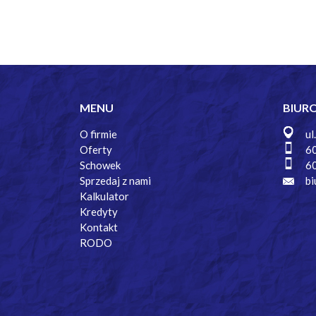
MENU
BIUR
O firmie
ul
Oferty
6
Schowek
6
Sprzedaj z nami
bi
Kalkulator
Kredyty
Kontakt
RODO