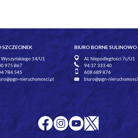
O SZCZECINEK
BIURO BORNE SULINOWO
. Wyszyńskiego 14/U1
Al. Niepodległości 7c/U1
00 975 867
94 37 333 40
04 784 545
608 689 876
uro@pgn-nieruchomosci.pl
biuro@pgn-nieruchomosci