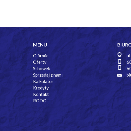
MENU
BIUR
O firmie
ul
Oferty
6
Schowek
6
Sprzedaj z nami
bi
Kalkulator
Kredyty
Kontakt
RODO