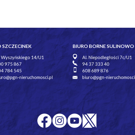
O SZCZECINEK
BIURO BORNE SULINOWO
. Wyszyńskiego 14/U1
Al. Niepodległości 7c/U1
00 975 867
94 37 333 40
04 784 545
608 689 876
uro@pgn-nieruchomosci.pl
biuro@pgn-nieruchomosci