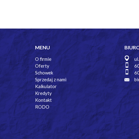
MENU
BIUR
O firmie
ul
Oferty
6
Schowek
6
Sprzedaj z nami
bi
Kalkulator
Kredyty
Kontakt
RODO