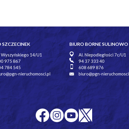
O SZCZECINEK
BIURO BORNE SULINOWO
. Wyszyńskiego 14/U1
Al. Niepodległości 7c/U1
00 975 867
94 37 333 40
04 784 545
608 689 876
uro@pgn-nieruchomosci.pl
biuro@pgn-nieruchomosci