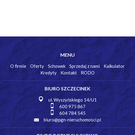
MENU
O firmie
Oferty
Schowek
Sprzedaj z nami
Kalkulator
Kredyty
Kontakt
RODO
BIURO SZCZECINEK
ul. Wyszyńskiego 14/U1
600 975 867
604 784 545
biuro@pgn-nieruchomosci.pl