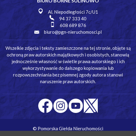
BIURO BORNE SULINOWO
Al. Niepodległości 7c/U1
94 37 333 40
608 689 876
biuro@pgn-nieruchomosci.pl
Wszelkie zdjęcia i teksty zamieszczone na tej stronie, objęte są
ochroną praw autorskich majątkowych i osobistych, stanowią
jednocześnie własność w świetle prawa autorskiego i ich
wykorzystywanie do dalszego kopiowania lub
rozpowszechniania bez pisemnej zgody autora stanowi
naruszenie praw autorskich.
© Pomorska Giełda Nieruchomości
Wykonanie:
Simm Oprogramowanie