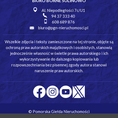
BIURO BORNE SULINOWO
Al. Niepodległości 7c/U1
94 37 333 40
608 689 876
biuro@pgn-nieruchomosci.pl
Wszelkie zdjęcia i teksty zamieszczone na tej stronie, objęte są
ochroną praw autorskich majątkowych i osobistych, stanowią
jednocześnie własność w świetle prawa autorskiego i ich
wykorzystywanie do dalszego kopiowania lub
rozpowszechniania bez pisemnej zgody autora stanowi
naruszenie praw autorskich.
© Pomorska Giełda Nieruchomości
Wykonanie:
Simm Oprogramowanie