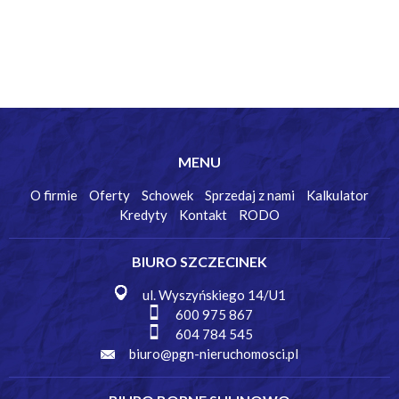
MENU
O firmie
Oferty
Schowek
Sprzedaj z nami
Kalkulator
Kredyty
Kontakt
RODO
BIURO SZCZECINEK
ul. Wyszyńskiego 14/U1
600 975 867
604 784 545
biuro@pgn-nieruchomosci.pl