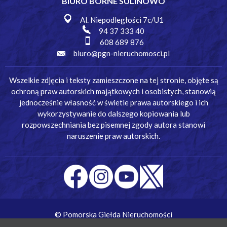
BIURO BORNE SULINOWO
Al. Niepodległości 7c/U1
94 37 333 40
608 689 876
biuro@pgn-nieruchomosci.pl
Wszelkie zdjęcia i teksty zamieszczone na tej stronie, objęte są
ochroną praw autorskich majątkowych i osobistych, stanowią
jednocześnie własność w świetle prawa autorskiego i ich
wykorzystywanie do dalszego kopiowania lub
rozpowszechniania bez pisemnej zgody autora stanowi
naruszenie praw autorskich.
© Pomorska Giełda Nieruchomości
Wykonanie:
Simm Oprogramowanie