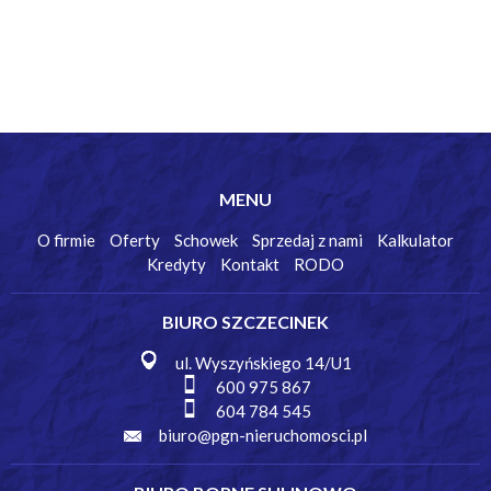
MENU
O firmie
Oferty
Schowek
Sprzedaj z nami
Kalkulator
Kredyty
Kontakt
RODO
BIURO SZCZECINEK
ul. Wyszyńskiego 14/U1
600 975 867
604 784 545
biuro@pgn-nieruchomosci.pl